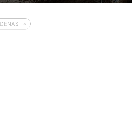
×
DENAS