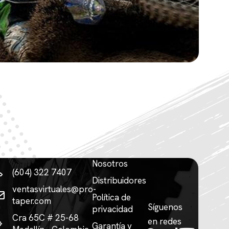
Nosotros
(604) 322 7407
Distribuidores
ventasvirtuales@pro-
Política de
taper.com
Síguenos
privacidad
Cra 65C # 25-68
en redes
Garantía y