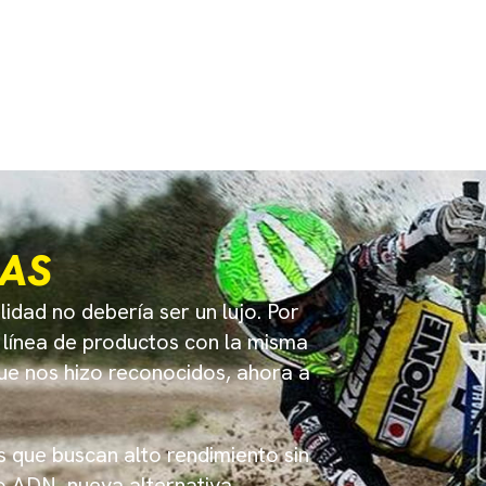
MANUBRIO S.E
Nuevo edición especial.
Manubrio S.E morado
Estilo único!