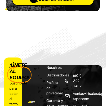
¡ÚNETE
Nosotros
AL
Distribuidores
(604)
EQUIPO!
322
Política
Suscríbete
7407
de
para
privacidad
estar
ventasvirtuales@pr
al
taper.com
Garantía y
tanto
devoluciones