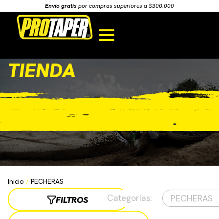
Envío gratis
por compras superiores a $300.000
TIENDA
Inicio
/
PECHERAS
Categorías
:
PECHERAS
FILTROS