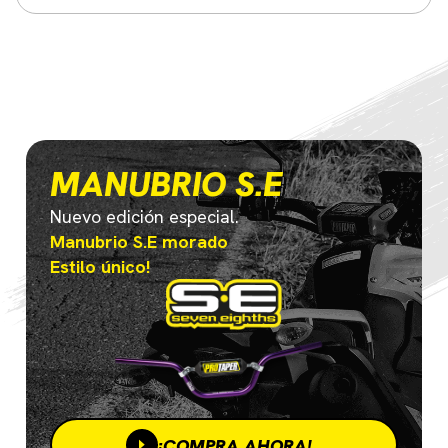
MANUBRIO S.E
Nuevo edición especial.
Manubrio S.E morado
Estilo único!
¡COMPRA AHORA!