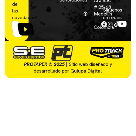
Cra 65C
de
# 25-68
Síguenos
las
Medellín
novedades
en redes
-
Colombia
PROTAPER © 2025
| Sitio web diseñado y
desarrollado por
Gulupa Digital
.