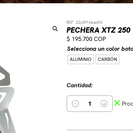
REF. 22c0f16eadf4
PECHERA XTZ 250
$
195.700
Selecciona un color bot
ALUMINIO
CARBÓN
Cantidad:
-
+
Prod