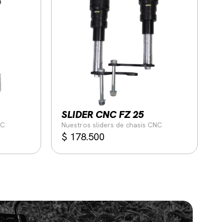
SLIDER CNC FZ 25
NC
Nuestros sliders de chasis CNC
$
178.500