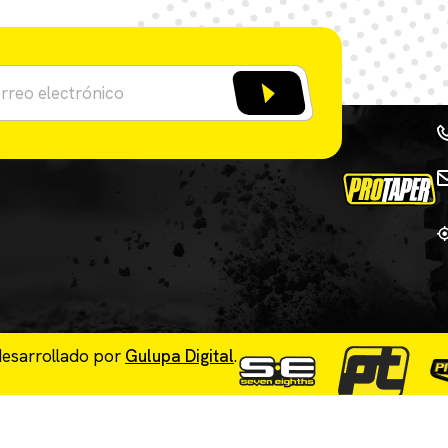
desarrollado por
Gulupa Digital
.