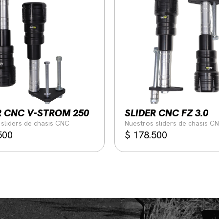
R CNC V-STROM 250
SLIDER CNC FZ 3.0
sliders de chasis CNC
Nuestros sliders de chasis C
500
$
178.500