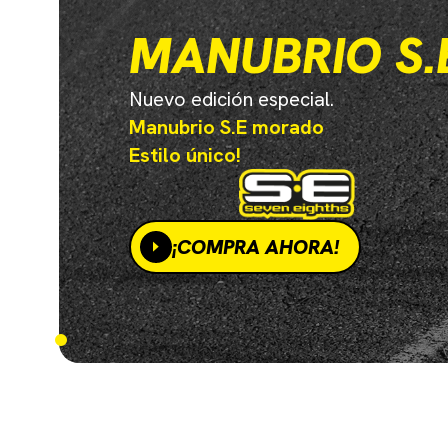
MANUBRIO S.
Nuevo edición especial.
Manubrio S.E morado
Estilo único!
¡COMPRA AHORA!