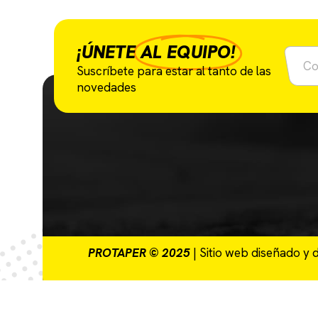
¡ÚNETE
AL EQUIPO!
Suscríbete para estar al tanto de las
novedades
PROTAPER © 2025
| Sitio web diseñado y 