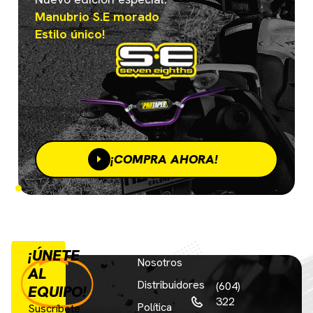
Manubrio S.E morado
Estilo único!
¡COMPRA AHORA!
¡ÚNETE
Nosotros
AL
Distribuidores
(604)
EQUIPO!
322
Política
Suscríbete