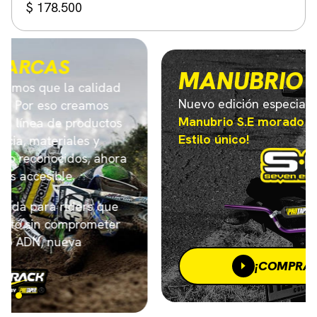
$
178.500
MANUBRIO S.E
Nuevo edición especial.
Manubrio S.E morado
Estilo único!
¡COMPRA AHORA!