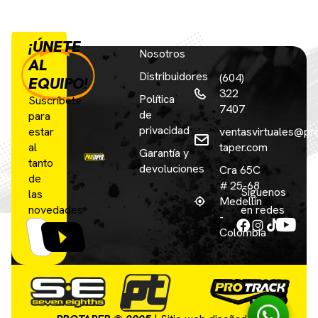
¡ÚNETE
Nosotros
AL
Distribuidores
(604)
EQUIPO!
322
Política
Suscríbete
7407
de
para
privacidad
estar
ventasvirtuales@pr
al
taper.com
Garantía y
tanto
devoluciones
Cra 65C
de
# 25-68
Síguenos
las
Medellín
novedades
en redes
-
Colombia