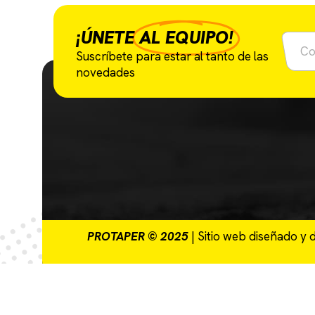
¡ÚNETE
AL EQUIPO!
Suscríbete para estar al tanto de las
novedades
PROTAPER © 2025
| Sitio web diseñado y 