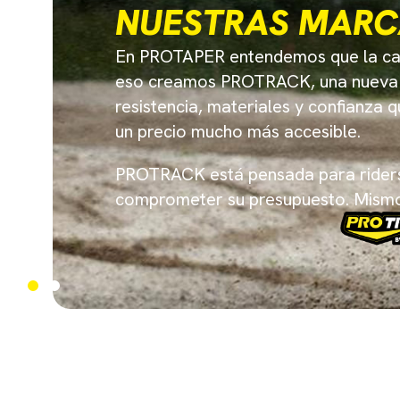
MANUBRIO S.
Nuevo edición especial.
Manubrio S.E morado
Estilo único!
¡COMPRA AHORA!