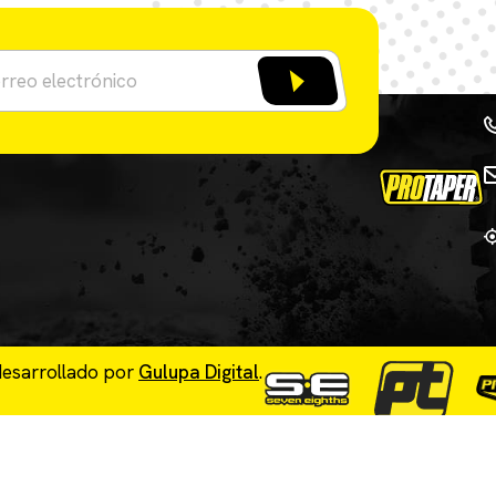
desarrollado por
Gulupa Digital
.