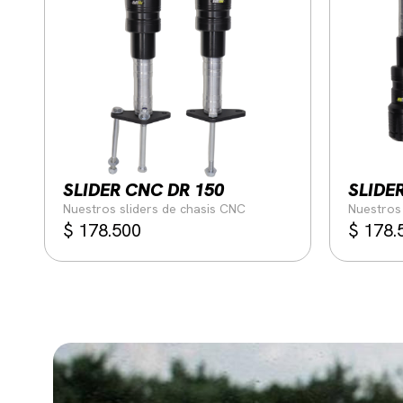
SLIDER CNC DR 150
SLIDE
Nuestros sliders de chasis CNC
Nuestros 
$
178.500
$
178.