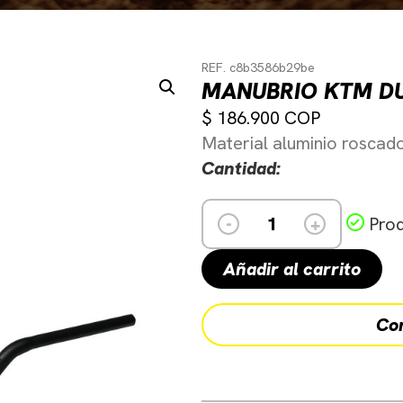
REF. c8b3586b29be
MANUBRIO KTM D
$
186.900
Material aluminio roscad
Cantidad:
-
+
Prod
Añadir al carrito
Co