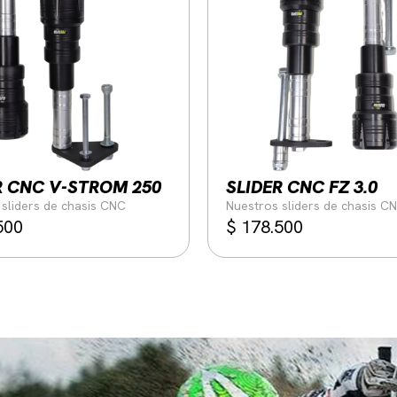
R CNC V-STROM 250
SLIDER CNC FZ 3.0
sliders de chasis CNC
Nuestros sliders de chasis C
500
$
178.500