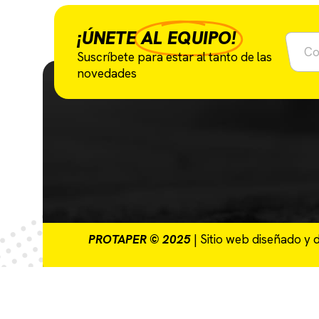
¡ÚNETE
AL EQUIPO!
Suscríbete para estar al tanto de las
novedades
PROTAPER © 2025
| Sitio web diseñado y 