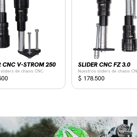
R CNC V-STROM 250
SLIDER CNC FZ 3.0
sliders de chasis CNC
Nuestros sliders de chasis C
500
$
178.500