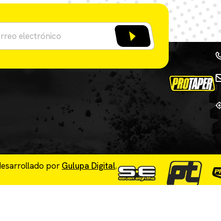
desarrollado por
Gulupa Digital
.