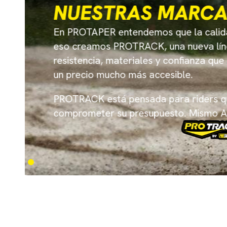
MANUBRIO S.
Nuevo edición especial.
Manubrio S.E morado
Estilo único!
¡COMPRA AHORA!