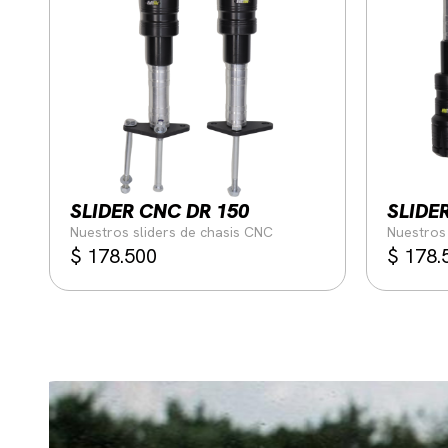
SLIDER CNC DR 150
SLIDE
Nuestros sliders de chasis CNC
Nuestros 
$
178.500
$
178.